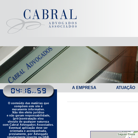
A EMPRESA
ATUAÇÃO
O conteúdo das matérias que
compõem este site é
meramente informativo.
Não têm efeito jurídico
e não geram responsabilidade,
(pré-)contratação e/ou
vínculo de qualquer natureza
com Cabral Advogados Associados.
Eventual aplicação deve ser
orientada e acompanhada,
previamente, por Advogado
regularmente inscrito na OAB.