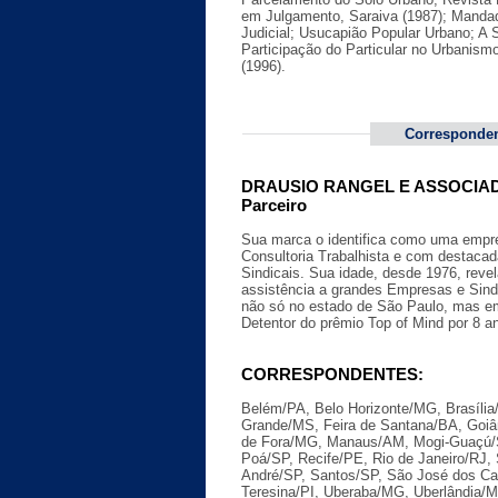
em Julgamento, Saraiva (1987); Manda
Judicial; Usucapião Popular Urbano; A
Participação do Particular no Urbanism
(1996).
Corresponde
DRAUSIO RANGEL E ASSOCIADO
Parceiro
Sua marca o identifica como uma empr
Consultoria Trabalhista e com destaca
Sindicais. Sua idade, desde 1976, reve
assistência a grandes Empresas e Sind
não só no estado de São Paulo, mas em t
Detentor do prêmio Top of Mind por 8 a
CORRESPONDENTES:
Belém/PA, Belo Horizonte/MG, Brasíli
Grande/MS, Feira de Santana/BA, Goiâ
de Fora/MG, Manaus/AM, Mogi-Guaçú/SP
Poá/SP, Recife/PE, Rio de Janeiro/RJ,
André/SP, Santos/SP, São José dos C
Teresina/PI, Uberaba/MG, Uberlândia/M