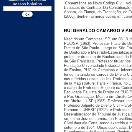
“Comentários ao Novo Código Civil, Vol
nossos boletins
Espécies de Contrato, Da Constituição
Aposta, da Fiança, da Transação, do 
(2006); dentre inúmeros outros em co-au
RUI GERALDO CAMARGO VIANA -
Nascido em Campinas, SP, em 08.10.19
PUC/SP (1963). Professor Titular de Dir
Direito de São Paulo - Largo de São Fr
de Doutorado e Mestrado-Especializaçã
professor do curso de Bacharelado da F
de São Francisco. Professor titular no
Fundação Universidade Estadual de Lo
de Ensino, PUC de Campinas e Univers
tendo instalado os Cursos de Direito Ci
nas referidas universidades. Professor 
de la Magistrature, Paris - França, no
o cargo de Professor Regente da Cadeira
Faculdade Paulista de Direito da PUC/
e Pós Graduação. Mestre em Direito Ci
em Direito – USP (1983); Professor Liv
Professor Adjunto de Direito Civil – USP
Romano – UNESP (1992); e Professor Ti
Desembargador do Tribunal de Justiça 
se, como Juiz de carreira, na Presidê
Cível daquela Corte, tendo exercido a 
setembro de 1964. Obras publicadas: 
Parcelamento do Solo Urbano, Revista 