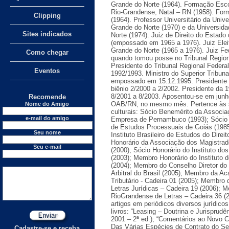
Grande do Norte (1964). Formação Esco
Rio-Grandense, Natal – RN (1958). For
Clipping
(1964). Professor Universitário da Univ
Grande do Norte (1970) e da Universid
Sites indicados
Norte (1974). Juiz de Direito do Estado
(empossado em 1965 a 1976). Juiz Elei
Grande do Norte (1965 a 1976). Juiz Fe
Como chegar
quando tomou posse no Tribunal Region
Presidente do Tribunal Regional Federal
Eventos
1992/1993. Ministro do Superior Tribuna
empossado em 15.12.1995. Presidente 
biênio 2/2000 a 2/2002. Presidente da 
8/2001 a 8/2003. Aposentou-se em junh
Recomende
OAB/RN, no mesmo mês. Pertence às s
Nome do Amigo
culturais: Sócio Benemérito da Associ
e-mail do amigo
Empresa de Pernambuco (1993); Sócio 
de Estudos Processuais de Goiás (1985
Seu nome
Instituto Brasileiro de Estudos do Direi
Honorário da Associação dos Magistrad
Seu e-mail
(2000); Sócio Honorário do Instituto d
(2003); Membro Honorário do Instituto
(2004); Membro do Conselho Diretor do 
Arbitral do Brasil (2005); Membro da Ac
Tributário - Cadeira 01 (2005); Membro 
Letras Jurídicas – Cadeira 19 (2006);
RioGrandense de Letras – Cadeira 36 (
artigos em periódicos diversos jurídico
livros: “Leasing – Doutrina e Jurisprudê
2001 – 2ª ed.); “Comentários ao Novo Có
Das Várias Espécies de Contrato do Seg
Cadastre-se e receba