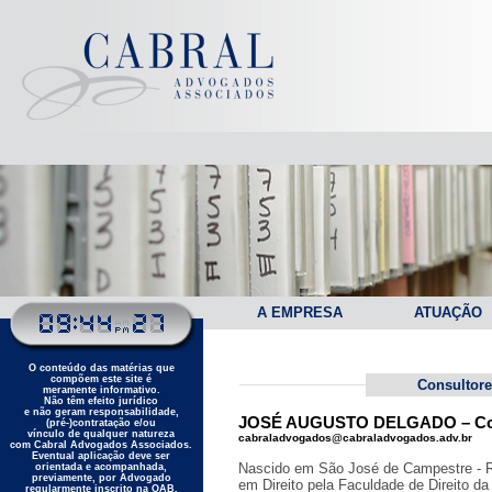
A EMPRESA
ATUAÇÃO
O conteúdo das matérias que
compõem este site é
Consultor
meramente informativo.
Não têm efeito jurídico
e não geram responsabilidade,
JOSÉ AUGUSTO DELGADO – Cons
(pré-)contratação e/ou
vínculo de qualquer natureza
cabraladvogados@cabraladvogados.adv.br
com Cabral Advogados Associados.
Eventual aplicação deve ser
Nascido em São José de Campestre - R
orientada e acompanhada,
previamente, por Advogado
em Direito pela Faculdade de Direito da
regularmente inscrito na OAB.