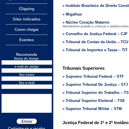
» Instituto Brasileiro de Direito Cons
Clipping
» Migalhas
Sites indicados
» Núcleo Coração Materno
Atendimento gratuito a crianças e adolescentes
Como chegar
» Conselho de Justiça Federal – CJF
Eventos
» Tribunal de Contas da União – TCU
» Tribunal de Importos e Taxas – TIT
Recomende
Nome do Amigo
e-mail do amigo
Tribunais Superiores
Seu nome
» Supremo Tribunal Federal – STF
Seu e-mail
» Superior Tribunal De Justiça
–
STJ
» Tribunal Superior do Trabalho – T
» Tribunal Superior Eleitoral – TSE
» Superior Tribunal Militar – STM
Justiça Federal de 1ª e 2ª Instân
Cadastre-se e receba