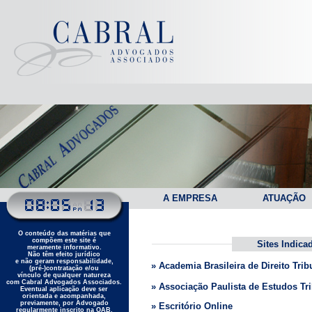
A EMPRESA
ATUAÇÃO
O conteúdo das matérias que
compõem este site é
Sites Indica
meramente informativo.
Não têm efeito jurídico
e não geram responsabilidade,
» Academia Brasileira de Direito Tri
(pré-)contratação e/ou
vínculo de qualquer natureza
com Cabral Advogados Associados.
» Associação Paulista de Estudos Tr
Eventual aplicação deve ser
orientada e acompanhada,
previamente, por Advogado
» Escritório Online
regularmente inscrito na OAB.