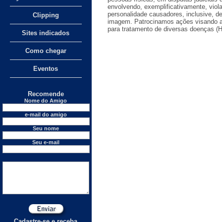
envolvendo, exemplificativamente, viola
personalidade causadores, inclusive, d
Clipping
imagem. Patrocinamos ações visando a
para tratamento de diversas doenças (HI
Sites indicados
Como chegar
Eventos
Recomende
Nome do Amigo
e-mail do amigo
Seu nome
Seu e-mail
Cadastre-se e receba