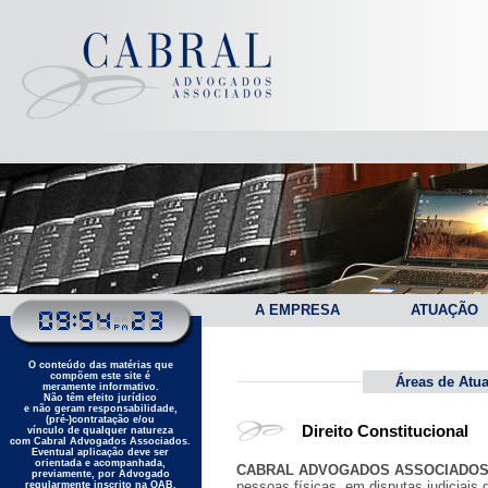
A EMPRESA
ATUAÇÃO
O conteúdo das matérias que
compõem este site é
Áreas de Atu
meramente informativo.
Não têm efeito jurídico
e não geram responsabilidade,
(pré-)contratação e/ou
Direito Constitucional
vínculo de qualquer natureza
com Cabral Advogados Associados.
Eventual aplicação deve ser
orientada e acompanhada,
CABRAL ADVOGADOS ASSOCIADO
previamente, por Advogado
pessoas físicas, em disputas judiciais 
regularmente inscrito na OAB.