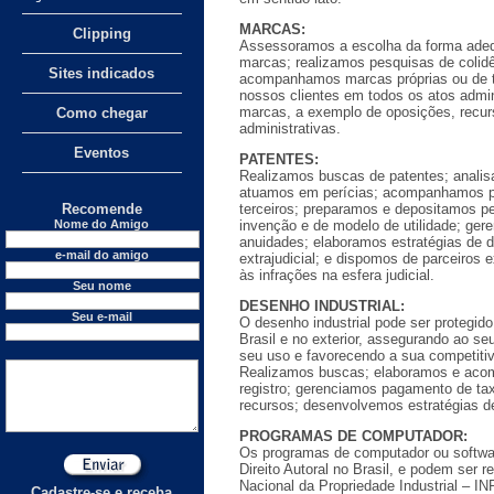
MARCAS:
Clipping
Assessoramos a escolha da forma adeq
marcas; realizamos pesquisas de colid
Sites indicados
acompanhamos marcas próprias ou de t
nossos clientes em todos os atos admin
marcas, a exemplo de oposições, recur
Como chegar
administrativas.
Eventos
PATENTES:
Realizamos buscas de patentes; analis
atuamos em perícias; acompanhamos pa
Recomende
terceiros; preparamos e depositamos p
Nome do Amigo
invenção e de modelo de utilidade; ge
anuidades; elaboramos estratégias de d
e-mail do amigo
extrajudicial; e dispomos de parceiros 
às infrações na esfera judicial.
Seu nome
DESENHO INDUSTRIAL:
Seu e-mail
O desenho industrial pode ser protegido
Brasil e no exterior, assegurando ao seu
seu uso e favorecendo a sua competiti
Realizamos buscas; elaboramos e ac
registro; gerenciamos pagamento de ta
recursos; desenvolvemos estratégias de
PROGRAMAS DE COMPUTADOR:
Os programas de computador ou softwar
Direito Autoral no Brasil, e podem ser re
Nacional da Propriedade Industrial – I
Cadastre-se e receba