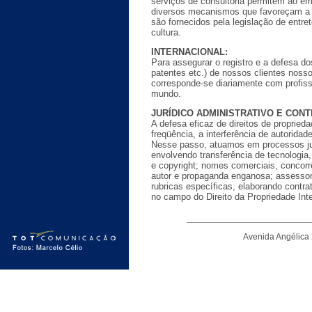
serviços de consultoria permitem ao e
diversos mecanismos que favoreçam a a
são fornecidos pela legislação de entre
cultura.
INTERNACIONAL:
Para assegurar o registro e a defesa do
patentes etc.) de nossos clientes noss
corresponde-se diariamente com profiss
mundo.
JURÍDICO ADMINISTRATIVO E CON
A defesa eficaz de direitos de proprieda
freqüência, a interferência de autoridade
Nesse passo, atuamos em processos jud
envolvendo transferência de tecnologia
e copyright; nomes comerciais, concorrê
autor e propaganda enganosa; assessor
rubricas específicas, elaborando contr
no campo do Direito da Propriedade Inte
Avenida Angélica 