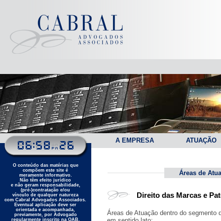
A EMPRESA
ATUAÇÃO
O conteúdo das matérias que
compõem este site é
Áreas de Atu
meramente informativo.
Não têm efeito jurídico
e não geram responsabilidade,
(pré-)contratação e/ou
Direito das Marcas e Pa
vínculo de qualquer natureza
com Cabral Advogados Associados.
Eventual aplicação deve ser
orientada e acompanhada,
Áreas de Atuação dentro do segmen
previamente, por Advogado
em sentido lato:
regularmente inscrito na OAB.