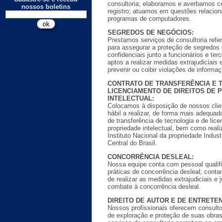
consultoria; elaboramos e averbamos c
nossos boletins
registro; atuamos em questões relacio
programas de computadores.
SEGREDOS DE NEGÓCIOS:
Prestamos serviços de consultoria ref
para assegurar a proteção de segredos
confidenciais junto a funcionários e ter
aptos a realizar medidas extrajudiciais 
prevenir ou coibir violações de informa
CONTRATO DE TRANSFERÊNCIA E 
LICENCIAMENTO DE DIREITOS DE 
INTELECTUAL:
Colocamos à disposição de nossos clie
hábil a realizar, de forma mais adequad
de transferência de tecnologia e de lic
propriedade intelectual, bem como realiz
Instituto Nacional da propriedade Indus
Central do Brasil.
CONCORRÊNCIA DESLEAL:
Nossa equipe conta com pessoal qualifi
práticas de concorrência desleal; con
de realizar as medidas extrajudiciais e 
combate à concorrência desleal.
DIREITO DE AUTOR E DE ENTRETE
Nossos profissionais oferecem consulto
de exploração e proteção de suas obr