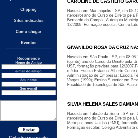
CAROLINE DE CASTILHO GARCIA
Clipping
Nascida em Martinópolis - SP, em 08.1
(terceiro) ano do Curso de Direito pela
Bernardo do Campo - Autarquia Municipa
Sites indicados
12/2009. Formação escolar: Centro Edu
Como chegar
Eventos
GIVANILDO ROSA DA CRUZ NASC
Nascido em São Paulo - SP, em 08.05.
Recomende
(quinto) ano do Curso do Direito pela U
Nome do Amigo
USF, formação prevista para 12/2007.F
médio: Escola Estadual Alberto Conte 
e-mail do amigo
Administração de Empresas: Escola Té
Vargas (1999); Ensino Superior em Pr
Seu nome
Faculdade de Tecnologia de São Paulo
Seu e-mail
SILVIA HELENA SALES DAMIANI -
Nascida em Taboão da Serra - SP, em 0
(terceiro) ano do Curso de Direito pela
Metropolitanas Unidas (FMU), formação
Formação escolar: Colégio Adventista 
Cadastre-se e receba