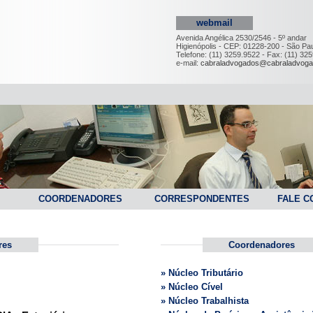
webmail
Avenida Angélica 2530/2546 - 5º andar
Higienópolis - CEP: 01228-200 - São Pau
Telefone: (11) 3259.9522 - Fax: (11) 32
e-mail:
cabraladvogados@cabraladvoga
COORDENADORES
CORRESPONDENTES
FALE C
res
Coordenadores
» Núcleo Tributário
» Núcleo Cível
» Núcleo Trabalhista