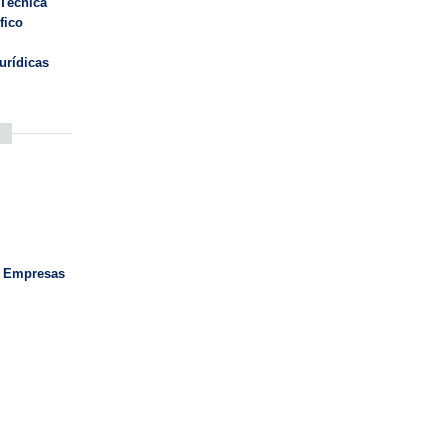
 Técnica
fico
urídicas
e Empresas