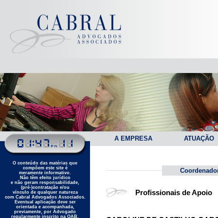
A EMPRESA
ATUAÇÃO
O conteúdo das matérias que
compõem este site é
Coordenado
meramente informativo.
Não têm efeito jurídico
e não geram responsabilidade,
(pré-)contratação e/ou
Profissionais de Apoio
vínculo de qualquer natureza
com Cabral Advogados Associados.
Eventual aplicação deve ser
orientada e acompanhada,
previamente, por Advogado
regularmente inscrito na OAB.