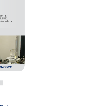
lo - SP
59.9522
dos.adv.br
ONOSCO