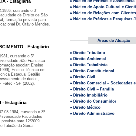
 - Estagiária
» Núcleo de Perícias e Assistência
» Núcleo de Apoio Cultural e Cientí
2.1986, cursando o 3º
» Núcleo de Relações com Clientes
 Faculdade de Direito de São
» Núcleo de Práticas e Pesquisas J
l, formação prevista para
cacional Dr. Otávio Mendes.
Áreas de Atuação
IMENTO - Estagiário
» Direito Tributário
1981, cursando o 5º
» Direito Ambiental
niversidade São Francisco -
» Direito Trabalhista
ormação escolar: Ensino
(1999); Ensino Técnico em
» Direito Constitucional
cnica Estadual Getúlio
» Direito Civil
ocessamento de dados,
» Direito Comercial – Sociedades 
 - Fatec - SP (2002).
» Direito Civil – Família
» Direito Imobiliário
» Direito do Consumidor
 Estagiária
» Direito Médico
7.03.1984, cursando o 3º
» Direito Administrativo
 Universidade Faculdades
 prevista para 12/2009.
de Taboão da Serra.