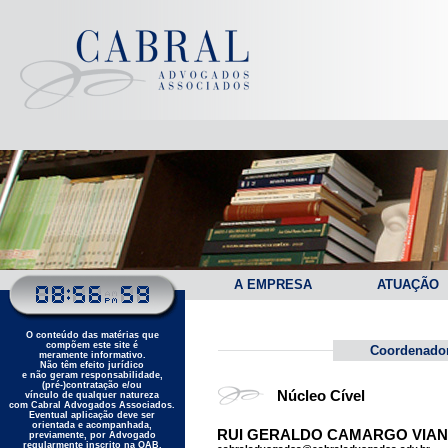
A EMPRESA
ATUAÇÃO
O conteúdo das matérias que
compõem este site é
Coordenado
meramente informativo.
Não têm efeito jurídico
e não geram responsabilidade,
(pré-)contratação e/ou
Núcleo Cível
vínculo de qualquer natureza
com Cabral Advogados Associados.
Eventual aplicação deve ser
orientada e acompanhada,
RUI GERALDO CAMARGO VIANA -
previamente, por Advogado
regularmente inscrito na OAB.