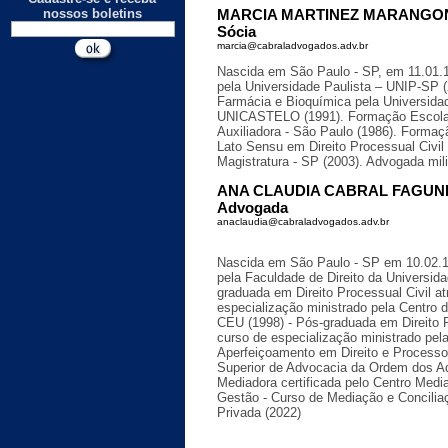
nossos boletins
MARCIA MARTINEZ MARANGO
Sócia
marcia@cabraladvogados.adv.br
Nascida em São Paulo - SP, em 11.01.1
pela Universidade Paulista – UNIP-SP 
Farmácia e Bioquímica pela Universida
UNICASTELO (1991). Formação Escolar
Auxiliadora - São Paulo (1986). Forma
Lato Sensu em Direito Processual Civil
Magistratura - SP (2003). Advogada mili
ANA CLAUDIA CABRAL FAGUN
Advogada
anaclaudia@cabraladvogados.adv.br
Nascida em São Paulo - SP em 10.02.1
pela Faculdade de Direito da Universid
graduada em Direito Processual Civil a
especialização ministrado pela Centro d
CEU (1998) - Pós-graduada em Direito P
curso de especialização ministrado pe
Aperfeiçoamento em Direito e Process
Superior de Advocacia da Ordem dos Ad
Mediadora certificada pelo Centro Medi
Gestão - Curso de Mediação e Conciliaçã
Privada (2022)