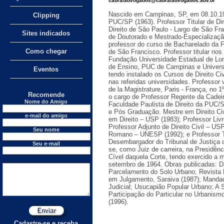
cabraladvogados@cabraladvogados.adv.br
Nascido em Campinas, SP, em 08.10.19
Clipping
PUC/SP (1963). Professor Titular de Dir
Direito de São Paulo - Largo de São Fr
Sites indicados
de Doutorado e Mestrado-Especializaçã
professor do curso de Bacharelado da F
Como chegar
de São Francisco. Professor titular no
Fundação Universidade Estadual de Lo
de Ensino, PUC de Campinas e Univers
Eventos
tendo instalado os Cursos de Direito Ci
nas referidas universidades. Professor 
de la Magistrature, Paris - França, no
Recomende
o cargo de Professor Regente da Cadeira
Nome do Amigo
Faculdade Paulista de Direito da PUC/
e Pós Graduação. Mestre em Direito Ci
e-mail do amigo
em Direito – USP (1983); Professor Liv
Professor Adjunto de Direito Civil – USP
Seu nome
Romano – UNESP (1992); e Professor Ti
Desembargador do Tribunal de Justiça 
Seu e-mail
se, como Juiz de carreira, na Presidê
Cível daquela Corte, tendo exercido a 
setembro de 1964. Obras publicadas: 
Parcelamento do Solo Urbano, Revista 
em Julgamento, Saraiva (1987); Manda
Judicial; Usucapião Popular Urbano; A
Participação do Particular no Urbanism
(1996).
Cadastre-se e receba