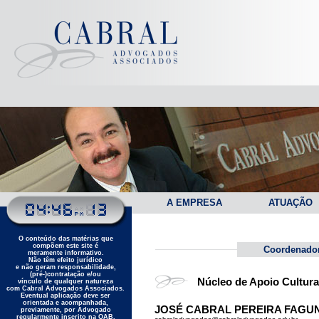
A EMPRESA
ATUAÇÃO
O conteúdo das matérias que
compõem este site é
Coordenado
meramente informativo.
Não têm efeito jurídico
e não geram responsabilidade,
(pré-)contratação e/ou
Núcleo de Apoio Cultural
vínculo de qualquer natureza
com Cabral Advogados Associados.
Eventual aplicação deve ser
orientada e acompanhada,
JOSÉ CABRAL PEREIRA FAGUND
previamente, por Advogado
regularmente inscrito na OAB.