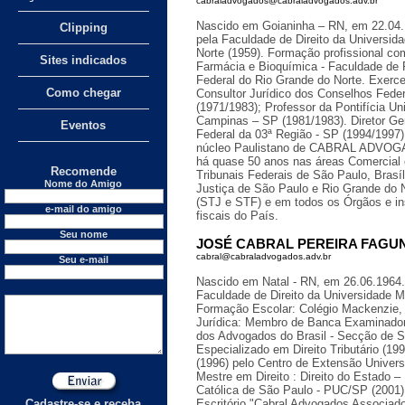
cabraladvogados@cabraladvogados.adv.br
Nascido em Goianinha – RN, em 22.04.1
Clipping
pela Faculdade de Direito da Universid
Norte (1959). Formação profissional c
Sites indicados
Farmácia e Bioquímica - Faculdade de 
Federal do Rio Grande do Norte. Exerc
Como chegar
Consultor Jurídico dos Conselhos Fede
(1971/1983); Professor da Pontifícia Un
Campinas – SP (1981/1983). Diretor Ger
Eventos
Federal da 03ª Região - SP (1994/1997
núcleo Paulistano de CABRAL ADVO
há quase 50 anos nas áreas Comercial e
Recomende
Tribunais Federais de São Paulo, Brasíl
Nome do Amigo
Justiça de São Paulo e Rio Grande do N
(STJ e STF) e em todos os Órgãos e in
e-mail do amigo
fiscais do País.
Seu nome
JOSÉ CABRAL PEREIRA FAGUND
cabral@cabraladvogados.adv.br
Seu e-mail
Nascido em Natal - RN, em 26.06.1964.
Faculdade de Direito da Universidade 
Formação Escolar: Colégio Mackenzie,
Jurídica: Membro de Banca Examinado
dos Advogados do Brasil - Secção de S
Especializado em Direito Tributário (199
(1996) pelo Centro de Extensão Univers
Mestre em Direito : Direito do Estado –
Católica de São Paulo - PUC/SP (2001)
Cadastre-se e receba
Escritório "Cabral Advogados Associado