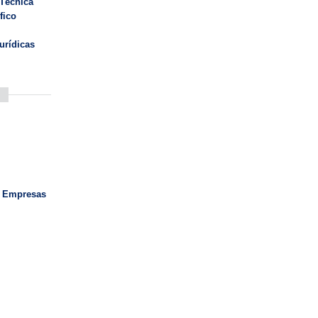
 Técnica
fico
urídicas
e Empresas