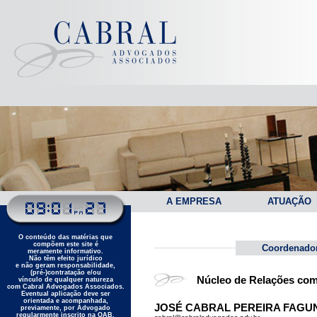
A EMPRESA
ATUAÇÃO
O conteúdo das matérias que
compõem este site é
Coordenado
meramente informativo.
Não têm efeito jurídico
e não geram responsabilidade,
(pré-)contratação e/ou
Núcleo de Relações com
vínculo de qualquer natureza
com Cabral Advogados Associados.
Eventual aplicação deve ser
orientada e acompanhada,
JOSÉ CABRAL PEREIRA FAGUND
previamente, por Advogado
regularmente inscrito na OAB.