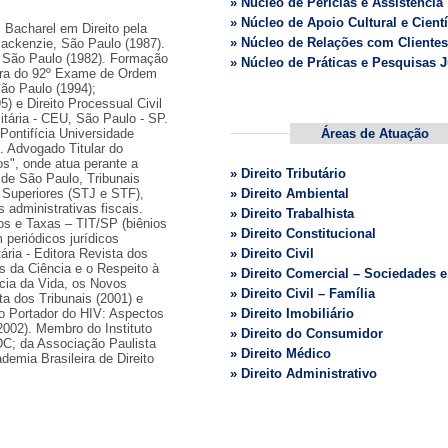
» Núcleo de Perícias e Assistência
» Núcleo de Apoio Cultural e Cientí
 Bacharel em Direito pela
» Núcleo de Relações com Clientes
Mackenzie, São Paulo (1987).
 São Paulo (1982). Formação
» Núcleo de Práticas e Pesquisas J
ra do 92º Exame de Ordem
ão Paulo (1994);
5) e Direito Processual Civil
itária - CEU, São Paulo - SP.
 Pontifícia Universidade
Áreas de Atuação
. Advogado Titular do
s", onde atua perante a
» Direito Tributário
a de São Paulo, Tribunais
 Superiores (STJ e STF),
» Direito Ambiental
administrativas fiscais.
» Direito Trabalhista
tos e Taxas – TIT/SP (biênios
» Direito Constitucional
 periódicos jurídicos
ária - Editora Revista dos
» Direito Civil
es da Ciência e o Respeito à
» Direito Comercial – Sociedades 
ncia da Vida, os Novos
» Direito Civil – Família
ta dos Tribunais (2001) e
do Portador do HIV: Aspectos
» Direito Imobiliário
2002). Membro do Instituto
» Direito do Consumidor
BDC; da Associação Paulista
» Direito Médico
emia Brasileira de Direito
» Direito Administrativo