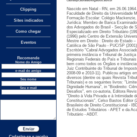
cabral@cabraladvogados.adv.br
Nascido em Natal - RN, em 26.06.1964.
Clipping
Faculdade de Direito da Universidade 
Formação Escolar: Colégio Mackenzie,
Sites indicados
Jurídica: Membro de Banca Examinado
dos Advogados do Brasil - Secção de S
Como chegar
Especializado em Direito Tributário (199
(1996) pelo Centro de Extensão Univers
Mestre em Direito : Direito do Estado –
Eventos
Católica de São Paulo - PUC/SP (2001)
Escritório "Cabral Advogados Associado
primeira instância e Tribunal de Justiç
Recomende
Regionais Federais do País e Tribunais
Nome do Amigo
bem como todos os Órgãos e instâncias 
Juiz Contribuinte do Tribunal de Impos
e-mail do amigo
2008-09 e 2010-11). Publicou artigos em
diversos (dentre os quais Revista Tribut
Seu nome
Tribunais) e os seguintes livros: "Limit
Dignidade Humana", in "Biodireito: Ciê
Seu e-mail
Desafios", em co-autoria, Editora Revis
"Direito à Vida Privada e à Intimidade 
Constitucionais", Celso Bastos Editor (
Brasileiro de Direito Constitucional - I
de Estudos Tributários - APET e da Acad
Tributário - ABDT.
Cadastre-se e receba