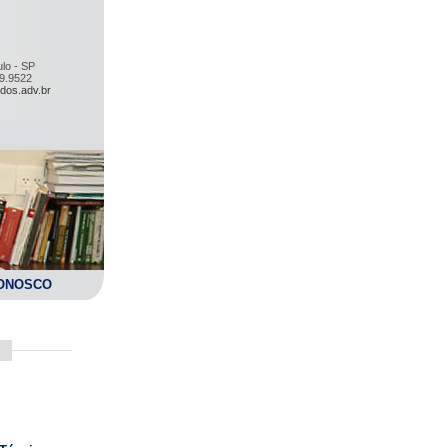
lo - SP
59.9522
dos.adv.br
ONOSCO