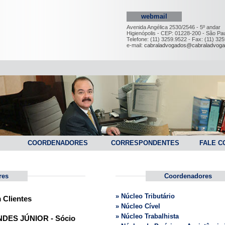
webmail
Avenida Angélica 2530/2546 - 5º andar
Higienópolis - CEP: 01228-200 - São Pau
Telefone: (11) 3259.9522 - Fax: (11) 32
e-mail:
cabraladvogados@cabraladvoga
COORDENADORES
CORRESPONDENTES
FALE C
res
Coordenadores
» Núcleo Tributário
 Clientes
» Núcleo Cível
» Núcleo Trabalhista
ES JÚNIOR - Sócio