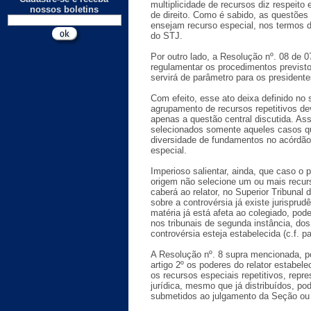
multiplicidade de recursos diz respeit
nossos boletins
de direito. Como é sabido, as questõe
ensejam recurso especial, nos termos 
do STJ.
Por outro lado, a Resolução nº. 08 de 
regulamentar os procedimentos previsto
servirá de parâmetro para os presidente
Com efeito, esse ato deixa definido no 
agrupamento de recursos repetitivos d
apenas a questão central discutida. Ass
selecionados somente aqueles casos q
diversidade de fundamentos no acórdão
especial.
Imperioso salientar, ainda, que caso o 
origem não selecione um ou mais recu
caberá ao relator, no Superior Tribunal d
sobre a controvérsia já existe jurispru
matéria já está afeta ao colegiado, po
nos tribunais de segunda instância, do
controvérsia esteja estabelecida (c.f. p
A Resolução nº. 8 supra mencionada, po
artigo 2º os poderes do relator estabele
os recursos especiais repetitivos, repr
jurídica, mesmo que já distribuídos, p
submetidos ao julgamento da Seção ou 