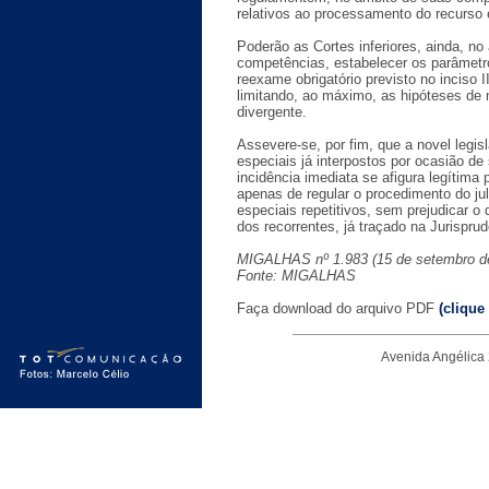
relativos ao processamento do recurso 
Poderão as Cortes inferiores, ainda, no
competências, estabelecer os parâmetr
reexame obrigatório previsto no inciso I
limitando, ao máximo, as hipóteses de
divergente.
Assevere-se, por fim, que a novel legis
especiais já interpostos por ocasião de
incidência imediata se afigura legítima 
apenas de regular o procedimento do j
especiais repetitivos, sem prejudicar o d
dos recorrentes, já traçado na Jurispru
MIGALHAS nº 1.983 (15 de setembro d
Fonte: MIGALHAS
Faça download do arquivo PDF
(clique
Avenida Angélica 