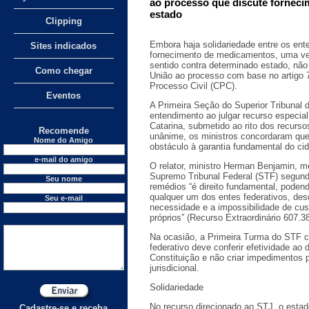
ao processo que discute forneci
estado
Clipping
Embora haja solidariedade entre os ent
Sites indicados
fornecimento de medicamentos, uma v
sentido contra determinado estado, n
Como chegar
União ao processo com base no artigo 77
Processo Civil (CPC).
Eventos
A Primeira Seção do Superior Tribunal 
entendimento ao julgar recurso especia
Catarina, submetido ao rito dos recurso
Recomende
unânime, os ministros concordaram que
Nome do Amigo
obstáculo à garantia fundamental do ci
e-mail do amigo
O relator, ministro Herman Benjamin, 
Supremo Tribunal Federal (STF) segund
Seu nome
remédios “é direito fundamental, podend
qualquer um dos entes federativos, de
Seu e-mail
necessidade e a impossibilidade de cu
próprios” (Recurso Extraordinário 607.3
Na ocasião, a Primeira Turma do STF c
federativo deve conferir efetividade ao d
Constituição e não criar impedimentos 
jurisdicional.
Solidariedade
No recurso direcionado ao STJ, o estad
Cadastre-se e receba