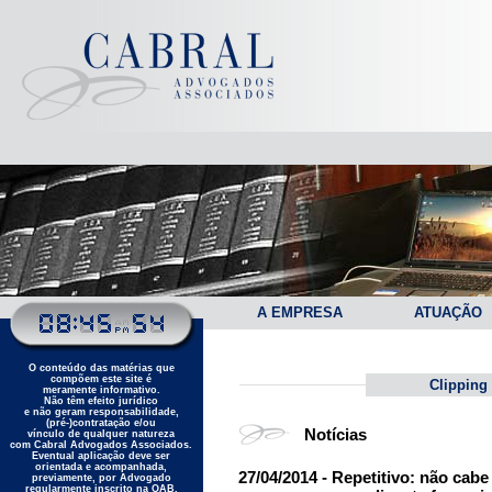
A EMPRESA
ATUAÇÃO
O conteúdo das matérias que
compõem este site é
Clipping
meramente informativo.
Não têm efeito jurídico
e não geram responsabilidade,
(pré-)contratação e/ou
Notícias
vínculo de qualquer natureza
com Cabral Advogados Associados.
Eventual aplicação deve ser
orientada e acompanhada,
27/04/2014 - Repetitivo: não ca
previamente, por Advogado
regularmente inscrito na OAB.