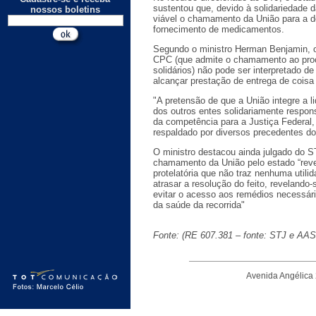
sustentou que, devido à solidariedade d
nossos boletins
viável o chamamento da União para a 
fornecimento de medicamentos.
Segundo o ministro Herman Benjamin, o i
CPC (que admite o chamamento ao pro
solidários) não pode ser interpretado d
alcançar prestação de entrega de coisa 
"A pretensão de que a União integre a l
dos outros entes solidariamente respo
da competência para a Justiça Federal, 
respaldado por diversos precedentes d
O ministro destacou ainda julgado do S
chamamento da União pelo estado “rev
protelatória que não traz nenhuma utili
atrasar a resolução do feito, revelando-
evitar o acesso aos remédios necessári
da saúde da recorrida"
Fonte: (RE 607.381 – fonte: STJ e AAS
Avenida Angélica 