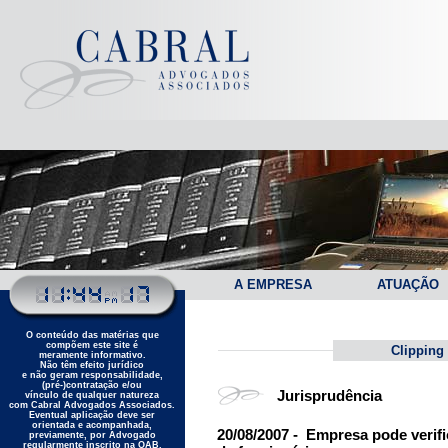
A EMPRESA
ATUAÇÃO
O conteúdo das matérias que
compõem este site é
Clipping
meramente informativo.
Não têm efeito jurídico
e não geram responsabilidade,
(pré-)contratação e/ou
Jurisprudência
vínculo de qualquer natureza
com Cabral Advogados Associados.
Eventual aplicação deve ser
orientada e acompanhada,
20/08/2007 - Empresa pode verifi
previamente, por Advogado
regularmente inscrito na OAB.