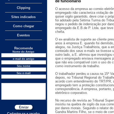
de funcionário
Clipping
O acesso da empresa ao correio eletrôni
empregado não caracteriza violação de 
quiser sigilo garantido, deve criar o pr
Sites indicados
foi adotado pela Sétima Turma do Tribu
negou o pedido de indenização por dano 
Como chegar
empregado da E.B.de P. Ltda. que teve 
chefia.
Eventos
O ex-analista de suporte ao cliente pre
anos à empresa E. quando foi demitido
alegou, na Justiça Trabalhista, que a e
Recomende
conteúdo dos seus e-mails se tivesse u
Nome do Amigo
outro lado, a E. afirmou que investigou
que o empregado enviava mensagens po
e-mail do amigo
que não era compatível com o uso do co
como instrumento de trabalho.
Seu nome
Seu e-mail
O trabalhador perdeu a causa na 15ª Var
depois, no Tribunal Regional do Trabal
acordo com entendimento do TRT/PR, a
empregado tem a proteção constitucional
correspondência. A empresa, portanto, p
eletrônico corporativo.
No recurso de revista ao Tribunal Supe
insistiu na quebra de sigilo da sua cor
por danos morais. Segundo o relator do
Gandra Martins Filho, se o meio de comu
Cadastre-se e receba