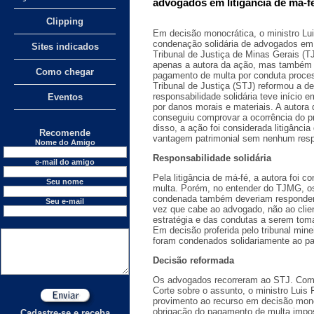
advogados em litigância de má-f
Clipping
Em decisão monocrática, o ministro Lui
condenação solidária de advogados em l
Sites indicados
Tribunal de Justiça de Minas Gerais (
apenas a autora da ação, mas também 
Como chegar
pagamento de multa por conduta process
Tribunal de Justiça (STJ) reformou a d
responsabilidade solidária teve início 
Eventos
por danos morais e materiais. A autora 
conseguiu comprovar a ocorrência do pr
disso, a ação foi considerada litigânci
Recomende
vantagem patrimonial sem nenhum respa
Nome do Amigo
Responsabilidade solidária
e-mail do amigo
Pela litigância de má-fé, a autora foi
Seu nome
multa. Porém, no entender do TJMG, o
condenada também deveriam responder p
Seu e-mail
vez que cabe ao advogado, não ao clien
estratégia e das condutas a serem tom
Em decisão proferida pelo tribunal mine
foram condenados solidariamente ao p
Decisão reformada
Os advogados recorreram ao STJ. Com 
Corte sobre o assunto, o ministro Luis 
provimento ao recurso em decisão monoc
obrigação do pagamento de multa impo
Cadastre-se e receba