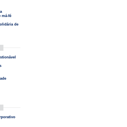
a
e má-fé
olidária de
stionável
s
dade
rporativo