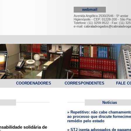
webmail
Avenida Angélica 2530/2546 - 5º andar
Higienópolis - CEP: 01228-200 - São Pau
Telefone: (11) 3259.9522 - Fax: (11) 32
e-mail:
cabraladvogados@cabraladvoga
COORDENADORES
CORRESPONDENTES
FALE C
Notícias
» Repetitivo: não cabe chamament
ao processo que discute fornecime
remédio pelo estado
nsabilidade solidária de
» STJ isenta advogados de pagam