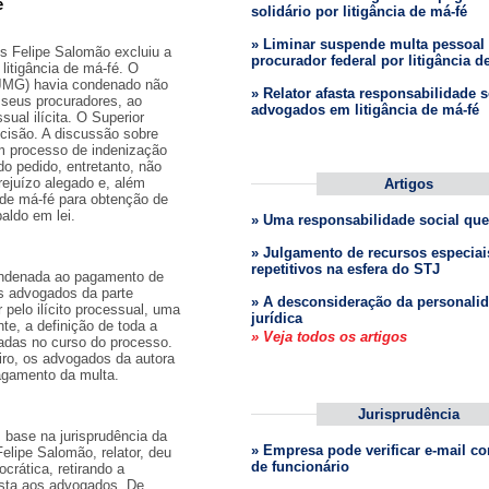
é
solidário por litigância de má-fé
» Liminar suspende multa pessoal 
s Felipe Salomão excluiu a
procurador federal por litigância d
itigância de má-fé. O
TJMG) havia condenado não
» Relator afasta responsabilidade s
seus procuradores, ao
advogados em litigância de má-fé
ual ilícita. O Superior
ecisão. A discussão sobre
em processo de indenização
do pedido, entretanto, não
ejuízo alegado e, além
Artigos
a de má-fé para obtenção de
ldo em lei.
» Uma responsabilidade social que
» Julgamento de recursos especiai
repetitivos na esfera do STJ
 condenada ao pagamento de
s advogados da parte
» A desconsideração da personali
elo ilícito processual, uma
jurídica
te, a definição de toda a
» Veja todos os artigos
adas no curso do processo.
iro, os advogados da autora
agamento da multa.
Jurisprudência
base na jurisprudência da
» Empresa pode verificar e-mail co
Felipe Salomão, relator, deu
de funcionário
rática, retirando a
sta aos advogados. De