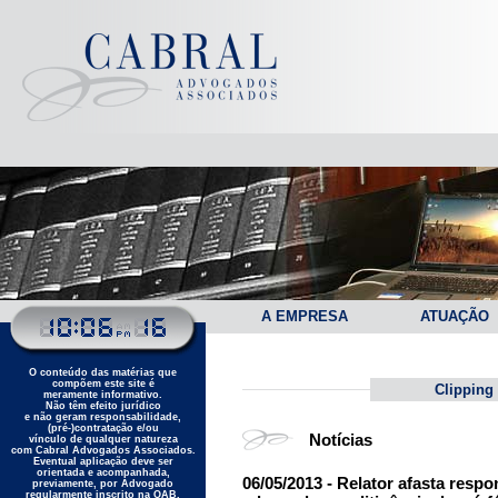
A EMPRESA
ATUAÇÃO
O conteúdo das matérias que
compõem este site é
Clipping
meramente informativo.
Não têm efeito jurídico
e não geram responsabilidade,
(pré-)contratação e/ou
Notícias
vínculo de qualquer natureza
com Cabral Advogados Associados.
Eventual aplicação deve ser
orientada e acompanhada,
06/05/2013 - Relator afasta respo
previamente, por Advogado
regularmente inscrito na OAB.