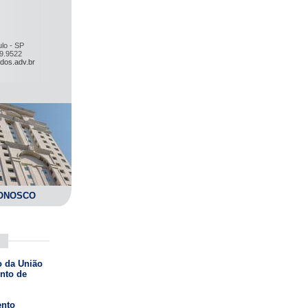
lo - SP
59.9522
dos.adv.br
ONOSCO
o da União
nto de
ento