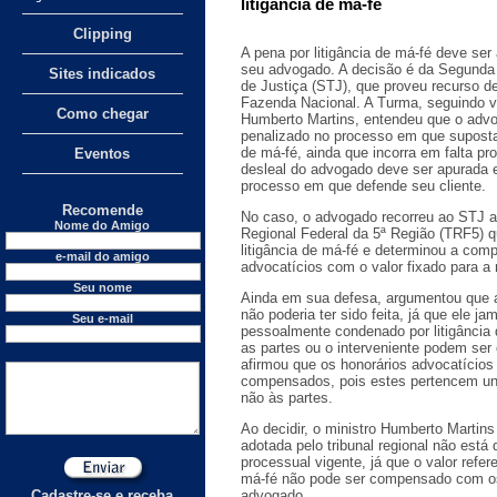
litigância de má-fé
Clipping
A pena por litigância de má-fé deve ser
seu advogado. A decisão é da Segunda 
Sites indicados
de Justiça (STJ), que proveu recurso 
Fazenda Nacional. A Turma, seguindo vot
Como chegar
Humberto Martins, entendeu que o adv
penalizado no processo em que suposta
de má-fé, ainda que incorra em falta pr
Eventos
desleal do advogado deve ser apurada 
processo em que defende seu cliente.
Recomende
No caso, o advogado recorreu ao STJ a
Nome do Amigo
Regional Federal da 5ª Região (TRF5) q
litigância de má-fé e determinou a com
e-mail do amigo
advocatícios com o valor fixado para a 
Seu nome
Ainda em sua defesa, argumentou que
não poderia ter sido feita, já que ele ja
Seu e-mail
pessoalmente condenado por litigância 
as partes ou o interveniente podem ser
afirmou que os honorários advocatícios
compensados, pois estes pertencem u
não às partes.
Ao decidir, o ministro Humberto Martin
adotada pelo tribunal regional não está
processual vigente, já que o valor refere
má-fé não pode ser compensado com os
Cadastre-se e receba
advogado.