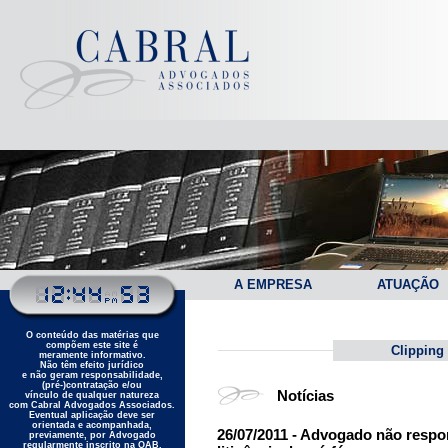
A EMPRESA
ATUAÇÃO
O conteúdo das matérias que
compõem este site é
Clipping
meramente informativo.
Não têm efeito jurídico
e não geram responsabilidade,
(pré-)contratação e/ou
Notícias
vínculo de qualquer natureza
com Cabral Advogados Associados.
Eventual aplicação deve ser
orientada e acompanhada,
26/07/2011 - Advogado não resp
previamente, por Advogado
regularmente inscrito na OAB.